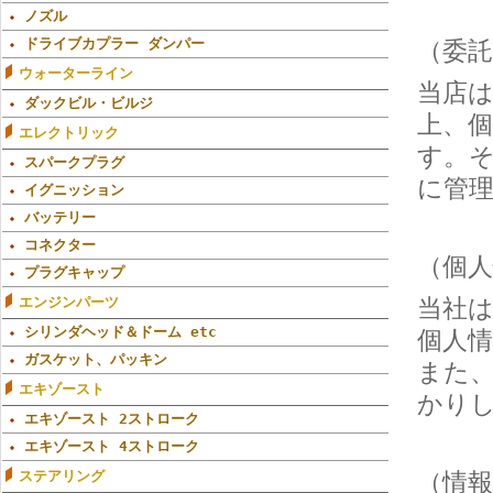
ノズル
ドライブカプラー ダンパー
（委
ウォーターライン
当店
ダックビル・ビルジ
上、
エレクトリック
す。
スパークプラグ
に管
イグニッション
バッテリー
コネクター
（個
プラグキャップ
エンジンパーツ
当社
シリンダヘッド＆ドーム etc
個人
ガスケット、パッキン
また
エキゾースト
かり
エキゾースト 2ストローク
エキゾースト 4ストローク
ステアリング
（情