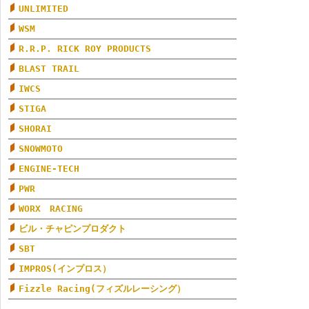
UNLIMITED
WSM
R.R.P. RICK ROY PRODUCTS
BLAST TRAIL
IWCS
STIGA
SHORAI
SNOWMOTO
ENGINE-TECH
PWR
WORX RACING
ビル・チャピンプロダクト
SBT
IMPROS(インプロス）
Fizzle Racing(フィズルレーシング）