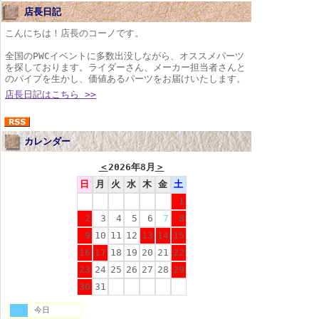
店長日記
こんにちは！店長のコーノです。
全国のPWCイベントに多数出没しながら、オススメパーツ
を探しております。ライダーさん、メーカー担当者さんと
のパイプを生かし、価値あるパーツをお届けいたします。
店長日記はこちら >>
カレンダー
＜
2026年8月
＞
日
月
火
水
木
金
土
1
2
3
4
5
6
7
8
9
10
11
12
13
14
15
16
17
18
19
20
21
22
23
24
25
26
27
28
29
30
31
今日