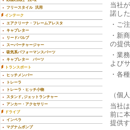
KAWASAKI SX-R
当社
フリースタイル 汎用
諾し
インテーク
・ご
エアクリーナ・フレームアレスタ
キャブレター
・新
リードバルブ
の提
スーパーチャージャー
吸気系パフォーマンスパーツ
・業
キャブレター パーツ
よび
トランスポート
・各
ヒッチメンバー
トレーラ
トレーラ・ヒッチ小物
（個
スタンド,ジェットランチャー
アンカー・アクセサリー
当社
ドライブ
前に
インペラ
提供
マグナムポンプ