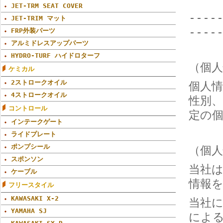
JET-TRM SEAT COVER
----
JET-TRIM マット
----
FRP外装パーツ
アルミドレスアップパーツ
HYDRO-TURF ハイドロターフ
（個
ケミカル
2ストロークオイル
個人
4ストロークオイル
性別
コントロール
定の
インテークゲート
ライドプレート
ポンプシール
（個
スポンソン
当社
ケーブル
情報
フリースタイル
KAWASAKI X-2
当社
YAMAHA SJ
によ