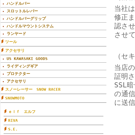
ハンドルバー
当社
スロットルレバー
修正
ハンドルバーグリップ
認さ
ハンドルマウントシステム
させ
ランヤード
ツール
アクセサリ
（セ
US KAWASAKI GOODS
当店
ライディングギア
プロテクター
証明
アクセサリ
SSL
スノーレーサー SNOW RACER
の通
SNOWMOTO
に送
ｅｌｆ エルフ
RIVA
S.E.