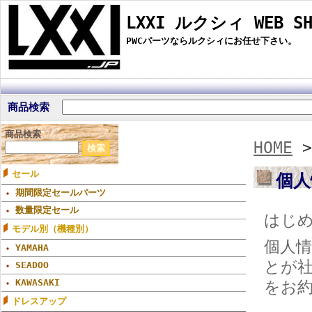
LXXI ルクシィ WEB SH
PWCパーツならルクシィにお任せ下さい。
商品検索
商品検索
HOME
セール
個人
期間限定セールパーツ
数量限定セール
はじ
モデル別（機種別）
個人
YAMAHA
とが
SEADOO
KAWASAKI
をお
ドレスアップ