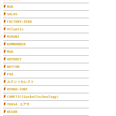
NGK
SOLAS
FACTORY-ZERO
Atlantis
MIKUNI
KOMMANDER
MSD
ODYDDEY
WATCON
FOX
ルクシィセレクト
HYDRO-TURF
COMETIC(GasketTechnology）
YUASA ユアサ
REGAR