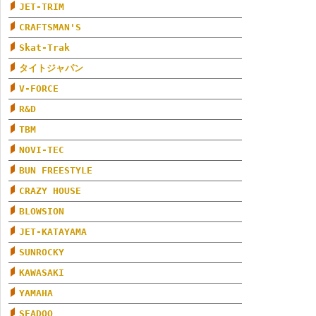
JET-TRIM
CRAFTSMAN'S
Skat-Trak
タイトジャパン
V-FORCE
R&D
TBM
NOVI-TEC
BUN FREESTYLE
CRAZY HOUSE
BLOWSION
JET-KATAYAMA
SUNROCKY
KAWASAKI
YAMAHA
SEADOO