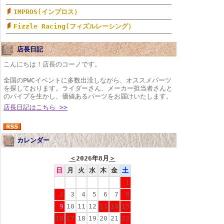
IMPROS(インプロス）
Fizzle Racing(フィズルレーシング）
店長日記
こんにちは！店長のコーノです。
全国のPWCイベントに多数出没しながら、オススメパーツ
を探しております。ライダーさん、メーカー担当者さんと
のパイプを生かし、価値あるパーツをお届けいたします。
店長日記はこちら >>
カレンダー
＜
2026年8月
＞
日
月
火
水
木
金
土
1
2
3
4
5
6
7
8
9
10
11
12
13
14
15
16
17
18
19
20
21
22