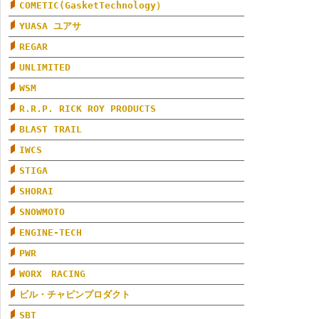
COMETIC(GasketTechnology）
YUASA ユアサ
REGAR
UNLIMITED
WSM
R.R.P. RICK ROY PRODUCTS
BLAST TRAIL
IWCS
STIGA
SHORAI
SNOWMOTO
ENGINE-TECH
PWR
WORX RACING
ビル・チャピンプロダクト
SBT