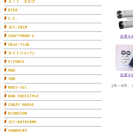
ｅｌｆ エルフ
RIVA
S.E.
JET-TRIM
CRAFTSMAN'S
在庫を
Skat-Trak
タイトジャパン
V-FORCE
R&D
在庫を
TBM
1件～6件 
NOVI-TEC
BUN FREESTYLE
CRAZY HOUSE
BLOWSION
JET-KATAYAMA
SUNROCKY