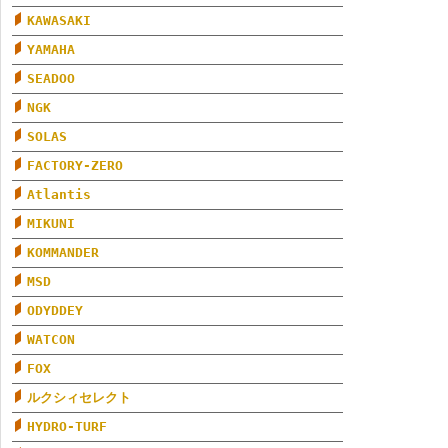
KAWASAKI
YAMAHA
SEADOO
NGK
SOLAS
FACTORY-ZERO
Atlantis
MIKUNI
KOMMANDER
MSD
ODYDDEY
WATCON
FOX
ルクシィセレクト
HYDRO-TURF