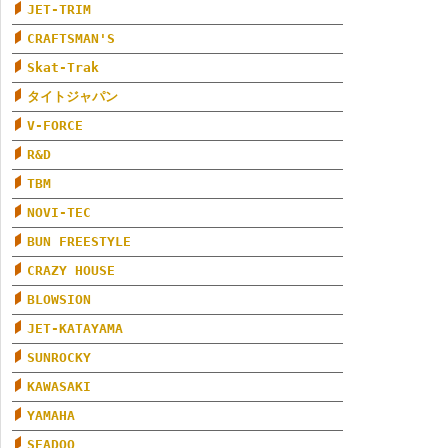
JET-TRIM
CRAFTSMAN'S
Skat-Trak
タイトジャパン
V-FORCE
R&D
TBM
NOVI-TEC
BUN FREESTYLE
CRAZY HOUSE
BLOWSION
JET-KATAYAMA
SUNROCKY
KAWASAKI
YAMAHA
SEADOO