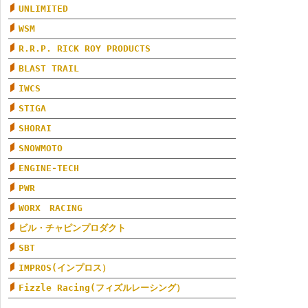
UNLIMITED
WSM
R.R.P. RICK ROY PRODUCTS
BLAST TRAIL
IWCS
STIGA
SHORAI
SNOWMOTO
ENGINE-TECH
PWR
WORX RACING
ビル・チャピンプロダクト
SBT
IMPROS(インプロス）
Fizzle Racing(フィズルレーシング）