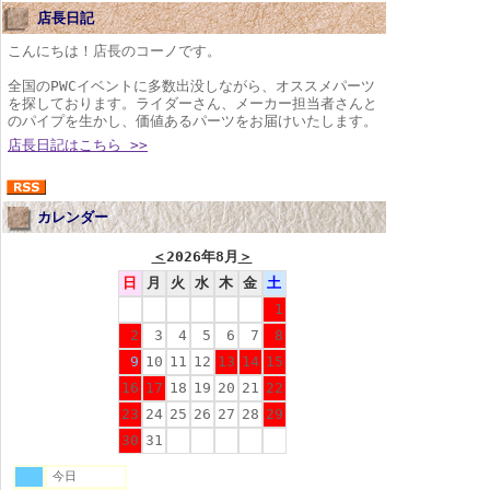
店長日記
こんにちは！店長のコーノです。
全国のPWCイベントに多数出没しながら、オススメパーツ
を探しております。ライダーさん、メーカー担当者さんと
のパイプを生かし、価値あるパーツをお届けいたします。
店長日記はこちら >>
カレンダー
＜
2026年8月
＞
日
月
火
水
木
金
土
1
2
3
4
5
6
7
8
9
10
11
12
13
14
15
16
17
18
19
20
21
22
23
24
25
26
27
28
29
30
31
今日