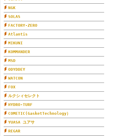
NGK
SOLAS
FACTORY-ZERO
Atlantis
MIKUNI
KOMMANDER
MSD
ODYDDEY
WATCON
FOX
ルクシィセレクト
HYDRO-TURF
COMETIC(GasketTechnology）
YUASA ユアサ
REGAR