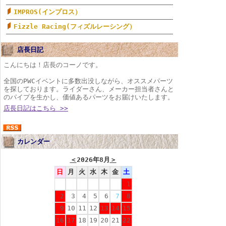
IMPROS(インプロス）
Fizzle Racing(フィズルレーシング）
店長日記
こんにちは！店長のコーノです。
全国のPWCイベントに多数出没しながら、オススメパーツ
を探しております。ライダーさん、メーカー担当者さんと
のパイプを生かし、価値あるパーツをお届けいたします。
店長日記はこちら >>
カレンダー
＜
2026年8月
＞
日
月
火
水
木
金
土
1
2
3
4
5
6
7
8
9
10
11
12
13
14
15
16
17
18
19
20
21
22