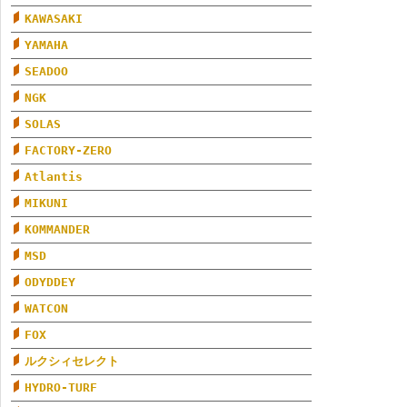
KAWASAKI
YAMAHA
SEADOO
NGK
SOLAS
FACTORY-ZERO
Atlantis
MIKUNI
KOMMANDER
MSD
ODYDDEY
WATCON
FOX
ルクシィセレクト
HYDRO-TURF