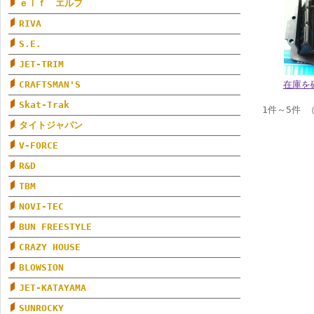
ｅｌｆ エルフ
RIVA
S.E.
JET-TRIM
CRAFTSMAN'S
在庫を
Skat-Trak
1件～5件 
タイトジャパン
V-FORCE
R&D
TBM
NOVI-TEC
BUN FREESTYLE
CRAZY HOUSE
BLOWSION
JET-KATAYAMA
SUNROCKY