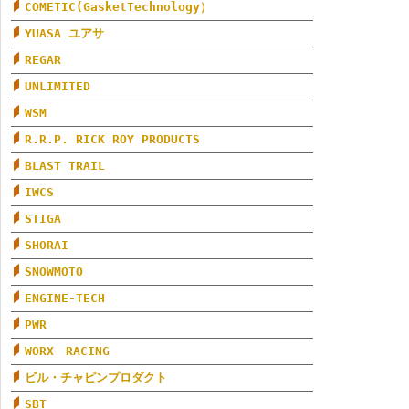
COMETIC(GasketTechnology）
YUASA ユアサ
REGAR
UNLIMITED
WSM
R.R.P. RICK ROY PRODUCTS
BLAST TRAIL
IWCS
STIGA
SHORAI
SNOWMOTO
ENGINE-TECH
PWR
WORX RACING
ビル・チャピンプロダクト
SBT