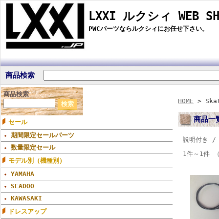
LXXI ルクシィ WEB SH
PWCパーツならルクシィにお任せ下さい。
商品検索
商品検索
HOME
> Ska
商品一
セール
期間限定セールパーツ
説明付き 
数量限定セール
1件～1件 
モデル別（機種別）
YAMAHA
SEADOO
KAWASAKI
ドレスアップ