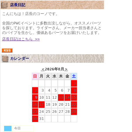
店長日記
こんにちは！店長のコーノです。
全国のPWCイベントに多数出没しながら、オススメパーツ
を探しております。ライダーさん、メーカー担当者さんと
のパイプを生かし、価値あるパーツをお届けいたします。
店長日記はこちら >>
カレンダー
＜
2026年8月
＞
日
月
火
水
木
金
土
1
2
3
4
5
6
7
8
9
10
11
12
13
14
15
16
17
18
19
20
21
22
23
24
25
26
27
28
29
30
31
今日