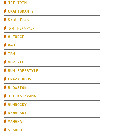
JET-TRIM
CRAFTSMAN'S
Skat-Trak
タイトジャパン
V-FORCE
R&D
TBM
NOVI-TEC
BUN FREESTYLE
CRAZY HOUSE
BLOWSION
JET-KATAYAMA
SUNROCKY
KAWASAKI
YAMAHA
SEADOO