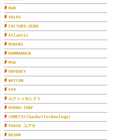
NGK
SOLAS
FACTORY-ZERO
Atlantis
MIKUNI
KOMMANDER
MSD
ODYDDEY
WATCON
FOX
ルクシィセレクト
HYDRO-TURF
COMETIC(GasketTechnology）
YUASA ユアサ
REGAR