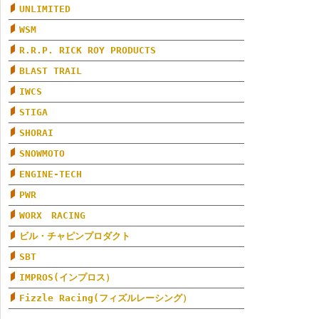
UNLIMITED
WSM
R.R.P. RICK ROY PRODUCTS
BLAST TRAIL
IWCS
STIGA
SHORAI
SNOWMOTO
ENGINE-TECH
PWR
WORX RACING
ビル・チャピンプロダクト
SBT
IMPROS(インプロス）
Fizzle Racing(フィズルレーシング）