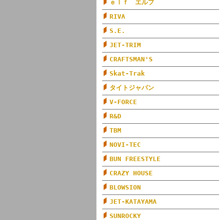
ｅｌｆ エルフ
RIVA
S.E.
JET-TRIM
CRAFTSMAN'S
Skat-Trak
タイトジャパン
V-FORCE
R&D
TBM
NOVI-TEC
BUN FREESTYLE
CRAZY HOUSE
BLOWSION
JET-KATAYAMA
SUNROCKY