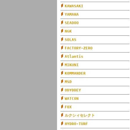
KAWASAKI
YAMAHA
SEADOO
NGK
SOLAS
FACTORY-ZERO
Atlantis
MIKUNI
KOMMANDER
MSD
ODYDDEY
WATCON
FOX
ルクシィセレクト
HYDRO-TURF