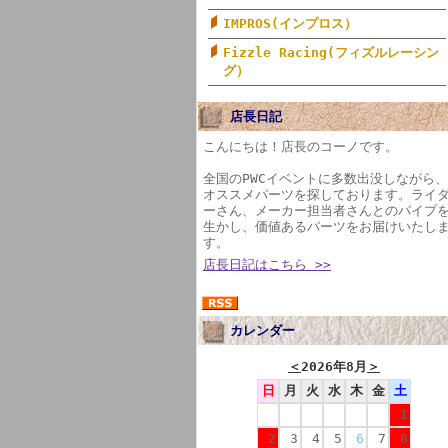
IMPROS(インプロス）
Fizzle Racing(フィズルレーシン
グ）
店長日記
こんにちは！店長のコーノです。
全国のPWCイベントに多数出没しながら、
オススメパーツを探しております。ライ
ーさん、メーカー担当者さんとのパイプ
生かし、価値あるパーツをお届けいたし
す。
店長日記はこちら >>
カレンダー
＜
2026年8月
＞
日
月
火
水
木
金
土
1
2
3
4
5
6
7
8