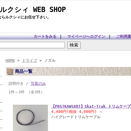
 ルクシィ WEB SHOP
ツならルクシィにお任せ下さい。
カートをみる
｜
マイページへログイン
｜
ご利用
HOME
>
ドライブ
> ノズル
商品一覧
説明付き /
写真のみ
1件～3件 （全3件）
【PRSTKAWSXRT】Skat-Trak トリムケーブ
4,400円(税抜 4,000円)
～
ハイグレードトリムケーブル