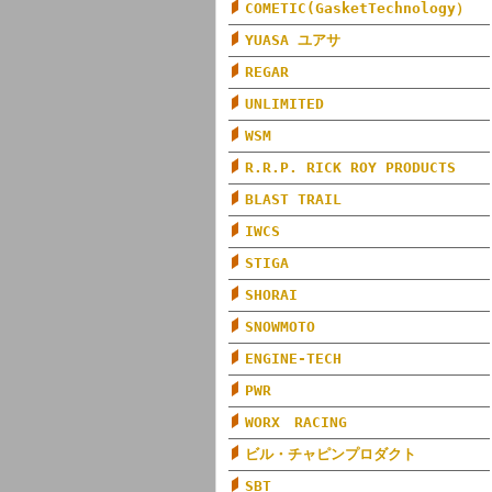
COMETIC(GasketTechnology）
YUASA ユアサ
REGAR
UNLIMITED
WSM
R.R.P. RICK ROY PRODUCTS
BLAST TRAIL
IWCS
STIGA
SHORAI
SNOWMOTO
ENGINE-TECH
PWR
WORX RACING
ビル・チャピンプロダクト
SBT