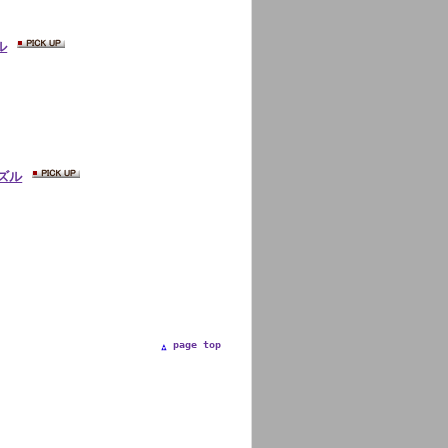
ル
ノズル
page top