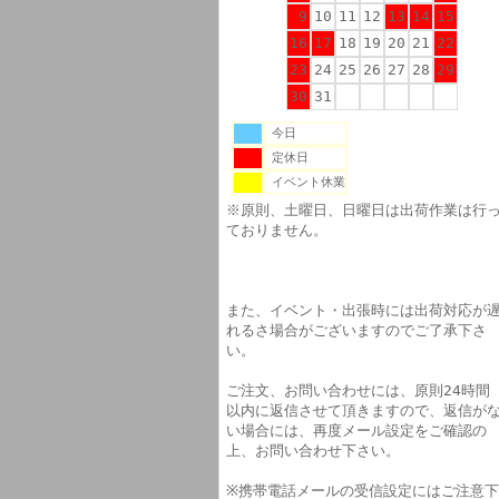
9
10
11
12
13
14
15
16
17
18
19
20
21
22
23
24
25
26
27
28
29
30
31
今日
定休日
イベント休業
※原則、土曜日、日曜日は出荷作業は行
ておりません。
また、イベント・出張時には出荷対応が
れるさ場合がございますのでご了承下さ
い。
ご注文、お問い合わせには、原則24時間
以内に返信させて頂きますので、返信が
い場合には、再度メール設定をご確認の
上、お問い合わせ下さい。
※携帯電話メールの受信設定にはご注意下