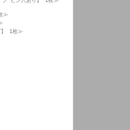
タイプ ピン穴あり】 1枚≫
枚≫
≫
プ】 1枚≫