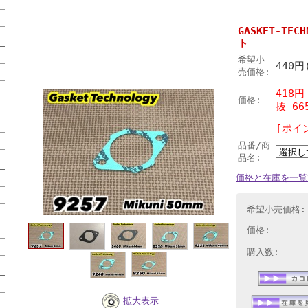
GASKET-TE
ト
希望小
440
売価格:
418円
価格:
抜 66
[ポイ
品番/商
品名:
価格と在庫を一覧
希望小売価格:
価格:
購入数:
拡大表示