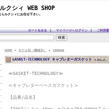
 ルクシィ WEB SHOP
ツならルクシィにお任せ下さい。
カートをみる
｜
マイページへログイン
｜
ご利用
HOME
>
モデル別（機種別）
>
YAMAHA
GASKET-TECHNOLOGY キャブレターガスケット
≪GASKET-TECHNOLOGY≫
≪キャブレターベースガスケット≫
【品番/品名】