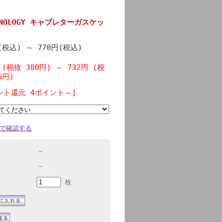
CHNOLOGY キャブレターガスケッ
円(税込)
～
770円(税込)
 (税抜 380円)
～
732円 (税
5円)
ント還元 4ポイント～]
で確認する
－
－
枚