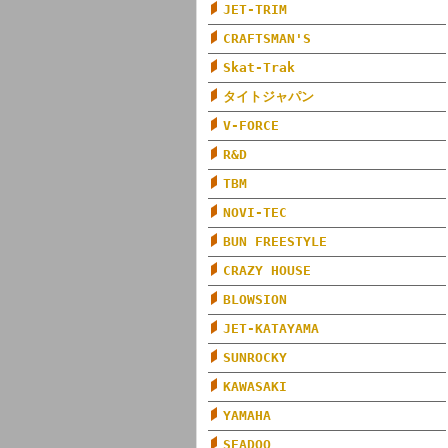
JET-TRIM
CRAFTSMAN'S
Skat-Trak
タイトジャパン
V-FORCE
R&D
TBM
NOVI-TEC
BUN FREESTYLE
CRAZY HOUSE
BLOWSION
JET-KATAYAMA
SUNROCKY
KAWASAKI
YAMAHA
SEADOO