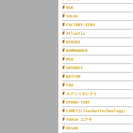
NGK
SOLAS
FACTORY-ZERO
Atlantis
MIKUNI
KOMMANDER
MSD
ODYDDEY
WATCON
FOX
ルクシィセレクト
HYDRO-TURF
COMETIC(GasketTechnology）
YUASA ユアサ
REGAR