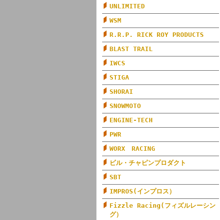
UNLIMITED
WSM
R.R.P. RICK ROY PRODUCTS
BLAST TRAIL
IWCS
STIGA
SHORAI
SNOWMOTO
ENGINE-TECH
PWR
WORX RACING
ビル・チャピンプロダクト
SBT
IMPROS(インプロス）
Fizzle Racing(フィズルレーシン
グ）